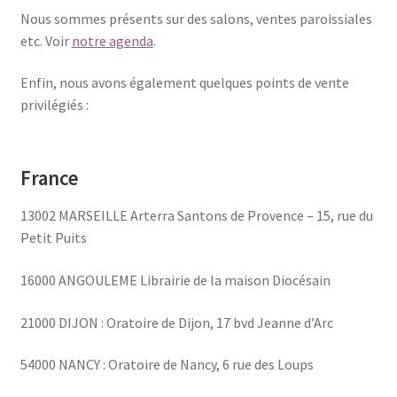
Contact
Nous sommes présents sur des salons, ventes paroissiales
etc. Voir
notre agenda
.
Dans les poches de Catinon
Enfin, nous avons également quelques points de vente
privilégiés :
Détails cachés
Identification & psychologie
France
L’exergue
13002 MARSEILLE Arterra Santons de Provence – 15, rue du
Petit Puits
La BD
16000 ANGOULEME Librairie de la maison Diocésain
La couverture
21000 DIJON : Oratoire de Dijon, 17 bvd Jeanne d’Arc
Le titre
54000 NANCY : Oratoire de Nancy, 6 rue des Loups
Les éditions « Cor ad Cor »