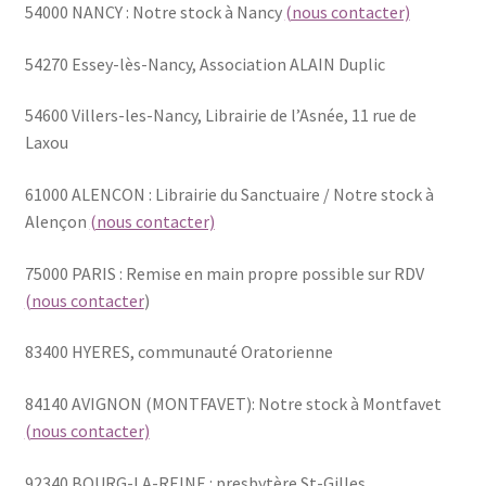
54000 NANCY : Notre stock à Nancy
(nous contacter)
Les pages extrêmes
54270 Essey-lès-Nancy, Association ALAIN Duplic
Mon compte
54600 Villers-les-Nancy, Librairie de l’Asnée, 11 rue de
Laxou
Panier
61000 ALENCON : Librairie du Sanctuaire / Notre stock à
Alençon
(nous contacter)
Points de vente
75000 PARIS : Remise en main propre possible sur RDV
Presse
(nous contacter
)
Qui sommes-nous ?
83400 HYERES, communauté Oratorienne
Une enquête
84140 AVIGNON (MONTFAVET): Notre stock à Montfavet
(nous contacter)
Validation de la commande
92340 BOURG-LA-REINE : presbytère St-Gilles