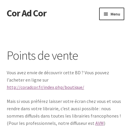
Cor Ad Cor
Aller
Aller
Menu
à
au
la
contenu
Accueil
navigation
« … Un Coeur enflammé ! »
Points de vente
Acheter
Vous avez envie de découvrir cette BD ? Vous pouvez
BD et chronologie
l’acheter en ligne sur
http://coradcor.fr/index.php/boutique/
BONUS (2021)
Mais si vous préférez laisser votre écran chez vous et vous
Construction de l’œuvre
rendre dans votre librairie, c’est aussi possible : nous
sommes diffusés dans toutes les librairies francophones !
Construction en miroir
(Pour les professionnels, notre diffuseur est
AVM
)