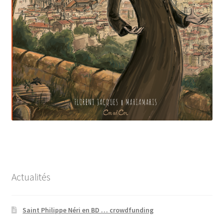
Les pages extrêmes
Mon compte
Panier
Points de vente
Presse
Qui sommes-nous ?
Actualités
Une enquête
Validation de la commande
Saint Philippe Néri en BD … crowdfunding