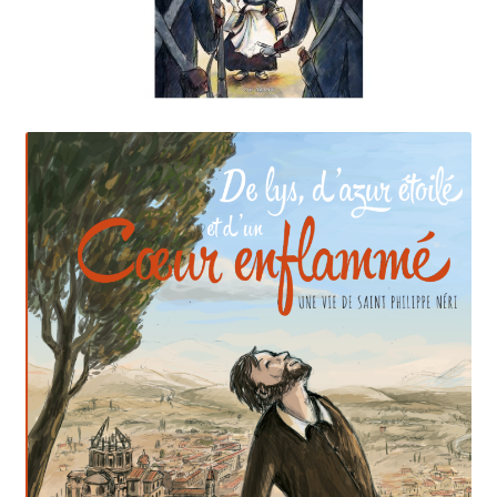
Contact
Dans les poches de Catinon
Détails cachés
Identification & psychologie
L’exergue
La BD
La couverture
Le titre
Les éditions « Cor ad Cor »